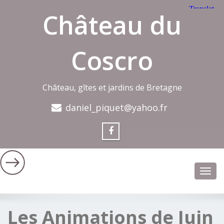
Château du
Coscro
Château, gîtes et jardins de Bretagne
daniel_piquet@yahoo.fr
Toggl
navig
Les Animations de Juin