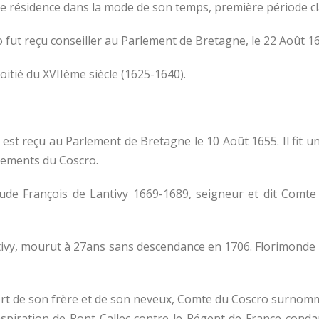
e résidence dans la mode de son temps, première période cl
 fut reçu conseiller au Parlement de Bretagne, le 22 Août 1
oitié du XVIIème siècle (1625-1640).
) est reçu au Parlement de Bretagne le 10 Août 1655. Il fit
gements du Coscro.
laude François de Lantivy 1669-1689, seigneur et dit Com
tivy, mourut à 27ans sans descendance en 1706. Florimonde Re
mort de son frère et de son neveux, Comte du Coscro surnomm
conspiration de Pont Callec contre le Régent de France con