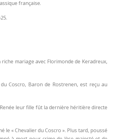
assique française.
625.
 un riche mariage avec Florimonde de Keradreux,
te du Coscro, Baron de Rostrenen, est reçu au
née leur fille fût la dernière héritière directe
é le « Chevalier du Coscro ». Plus tard, poussé
damné à mort pour crime de lèse majesté et de